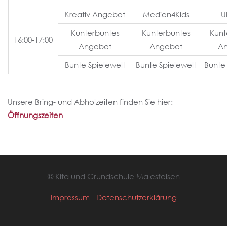
Kreativ Angebot
Medien4Kids
U
Kunterbuntes
Kunterbuntes
Kunt
16:00-17:00
Angebot
Angebot
A
Bunte Spielewelt
Bunte Spielewelt
Bunte 
Unsere Bring- und Abholzeiten finden Sie hier:
Öffnungszeiten
© Kita und Grundschule Malesfelsen
Impressum
-
Datenschutzerklärung