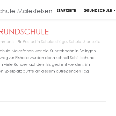
Blog
chule Malesfelsen
STARTSEITE
GRUNDSCHULE
GRUNDSCHULE
mments
Posted in
Schulausflüge
,
Schule
,
Startseite
schule Malesfelsen war die Kunsteisbahn in Balingen.
g zur Eishalle wurden dann schnell Schlittschuhe,
viele Runden auf dem Eis gedreht werden. Ein
 Spielplatz durfte an diesem aufregenden Tag