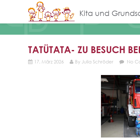
Kita und Grunds
TATÜTATA- ZU BESUCH BE
17. März 2026
By Julia Schröder
No C