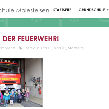
chule Malesfelsen
STARTSEITE
GRUNDSCHULE
Blog
I DER FEUERWEHR!
omments
Posted in
Kita U3
,
Kita Ü3
,
Startseite