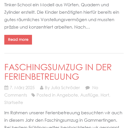
Tinker-School ein Modell aus Würfen, Quadern und
Zylinder erstellt. Die Kinder benötigten hierfür bereits ein
gutes räumliches Vorstellungsvermögen und mussten
präzise und konzentriert arbeiten. Nach…
Read more
FASCHINGSUMZUG IN DER
FERIENBETREUUNG
7. März 2025
By Julia Schröder
No
Comments
Posted in
Angebote
,
Ausflüge
,
Hort
,
Startseite
Im Rahmen unserer Ferienbetreuung besuchten wir auch
in diesem Jahr den Faschingsumzug in Gammertingen.
Bei bestem Frühlingswetter beobachteten wir gespannt,