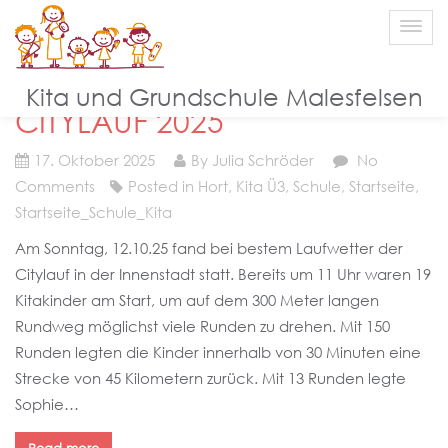
Blog
Kita und Grundschule Malesfelsen
CITYLAUF 2025
17. Oktober 2025
By Julia Schröder
No
Comments
Posted in
Hort
,
Kita Ü3
,
Schule
,
Startseite
,
Startseite_Schule_Kita
Am Sonntag, 12.10.25 fand bei bestem Laufwetter der
Citylauf in der Innenstadt statt. Bereits um 11 Uhr waren 19
Kitakinder am Start, um auf dem 300 Meter langen
Rundweg möglichst viele Runden zu drehen. Mit 150
Runden legten die Kinder innerhalb von 30 Minuten eine
Strecke von 45 Kilometern zurück. Mit 13 Runden legte
Sophie…